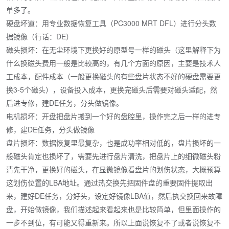
单多了。
硬盘坏道：用专业数据恢复工具（PC3000 MRT DFL）进行分头数
据镜像（行话：DE）
磁头损坏：在无尘环境下更换好的原型号一样的磁头（这里解释下为
什么换磁头费用一般是比较高的，有几个方面的原因，主要是技术人
工成本，配件成本（一般更换磁头的有些盘片状态不好的硬盘需要更
换3-5个磁头），设备投入成本，更换完磁头后需要对磁头适配，然
后进专修，建DE任务，分头做镜像。
电机损坏：开盘把盘片搬到一个好的盘腔里，操作完之后一样的进专
修，建DE任务，分头做镜像
盘片损坏：数据恢复里最复杂，也是成功率相对低的，盘片损坏的一
般磁头肯定也损坏了，需要先进行盘片清洗，把盘片上的细微磁头粉
清先干净，更换好的磁头，在显微镜像看盘片的划伤状态，大概预算
这划伤位置的LBA地址。通过热交换先把固件盘的重要固件提取出
来，建好DE任务，分好头，设定好镜像LBA值，然后执交换回来故障
盘，开始做镜像，我们描述起来看起来也是比较简单，但里面操作的
一步不到位，有可能又得重新来。所以上面说恢复不了或者说恢复不