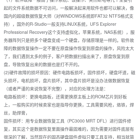
起的文件系统数据不可访问，一般解决起来用软件也都可以解决，像
国内的超级数据恢复大师（对WINDOWS系统即FAT32 NTFS格式支
持），国外的R-Studio一般支持LINUX系统，UFS Explorer
Professional Recovery这个支持虚拟化，苹果系统，NAS系统），服
务器阵列只是把多个硬盘变成一个硬盘，存储原理是一样的。软件故
障的数据恢复操作一定不要在原盘操作恢复到原盘的操作，风险太大
了，我们遇到太多的例子，客户把数据扫描出来了，原盘恢复到原
盘，导致恢复出来的数据也是打不开的。
(2)硬件故障的损坏原因：硬件电路板损坏，固件损坏，硬盘坏道，磁
头损坏，电机损坏，盘片损坏，其中盘片损坏是没办法做数据恢复
（或者严谨的来说恢复不完整），对应的处理方法是：
电路板损坏：更换电路板，还需更换原主板上的ROM芯片到好板
上，一般购买的时候卖家也是指导你更换，工具需要风枪，烙铁，焊
丝，助焊膏，
固件损坏：用专业数据恢复工具（PC3000 MRT DFL）进行固件修
复，其实这个是数据恢复里面操作最固难的，因为需要对固件底层有
很深的了解，当然现在的固态硬盘固件虚拟只要工具支持，相当就简