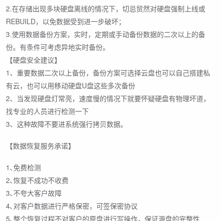
2.在存储出现多块硬盘离线的情况下，切忌贸然对硬盘强制上线或
REBUILD，以免数据受到进一步破坏；
3.使用数据备份方案，实时，定期或手动备份数据的二次以上的备
份。有条件可考虑异地实时备份。
【硬盘安全建议】
1、重要数据二次以上备份，备份方案可选择云盘也可以自己搭建私
有云，也可以用移动硬盘U盘这些多次备份
2、当发现硬盘灯常亮，速度慢的情况下就要怀疑硬盘有物理坏道，
找专业的人员进行检测一下
3、这种故障不要进系统强行拷贝数据。
【数据恢复服务承诺】
1､免费检测
2､恢复不成功不收费
3､不夸大客户故障
4､对客户数据进行严格保密，可签保密协议
5､整个恢复过程不对客户的原盘进行写操作，保证源盘的完整性