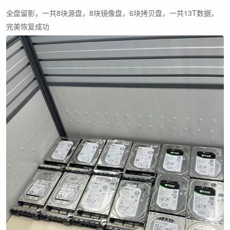
全盘留影，一共8块源盘，8块镜像盘，6块拷贝盘，一共13T数据，
完美恢复成功